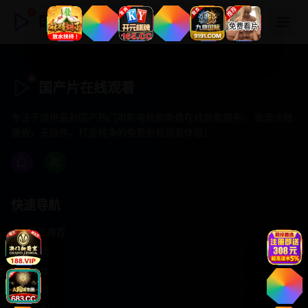
国产片在线观看
国产片在线观看
专注于提供最新国产热门电影电视剧免费在线观看服务， 高清流畅
播放，无插件，打造纯净的免费影视观看体验！
快速导航
首页推荐
精选剧情
热门动作
浪漫爱情